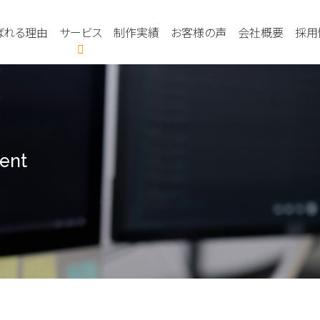
ばれる理由
サービス
制作実績
お客様の声
会社概要
採用
Webサイト制作・開発
Webコンサルティング
ホームページ運営・分析・改善
ホームページ集客
ent
システム開発
映像制作
ホスティングサービス