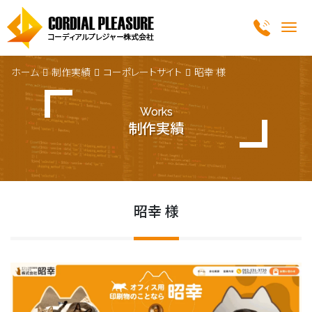
Me
ホーム
制作実績
コーポレートサイト
昭幸 様
Works
制作実績
昭幸 様