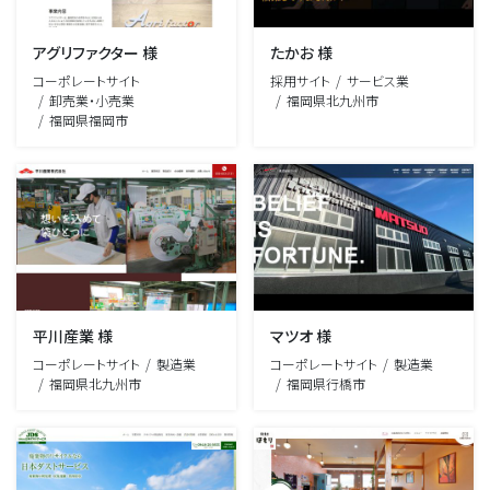
アグリファクター 様
たかお 様
コーポレートサイト
採用サイト
サービス業
卸売業・小売業
福岡県北九州市
福岡県福岡市
平川産業 様
マツオ 様
コーポレートサイト
製造業
コーポレートサイト
製造業
福岡県北九州市
福岡県行橋市