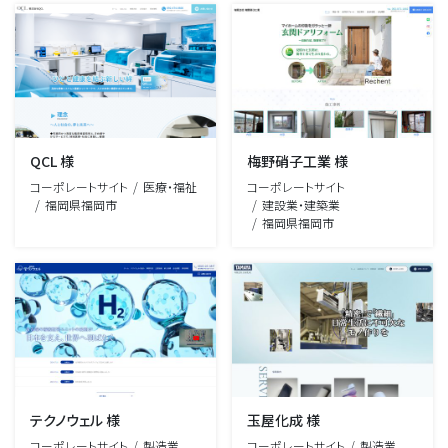
QCL 様
梅野硝子工業 様
コーポレートサイト
医療・福祉
コーポレートサイト
福岡県福岡市
建設業・建築業
福岡県福岡市
テクノウェル 様
玉屋化成 様
コーポレートサイト
製造業
コーポレートサイト
製造業