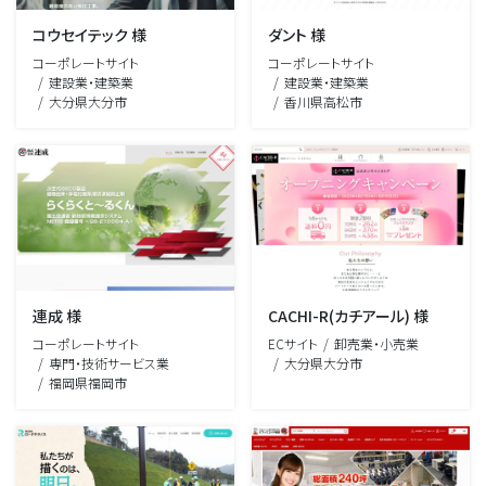
コウセイテック 様
ダント 様
コーポレートサイト
コーポレートサイト
建設業・建築業
建設業・建築業
大分県大分市
香川県高松市
連成 様
CACHI-R(カチアール) 様
コーポレートサイト
ECサイト
卸売業・小売業
専門・技術サービス業
大分県大分市
福岡県福岡市