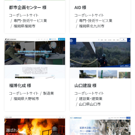
都市企画センター 様
AID 様
コーポレートサイト
コーポレートサイト
専門・技術サービス業
専門・技術サービス業
福岡県福岡市
福岡県北九州市
福博化成 様
山口建設 様
コーポレートサイト
製造業
コーポレートサイト
福岡県大野城市
建設業・建築業
山口県山口市