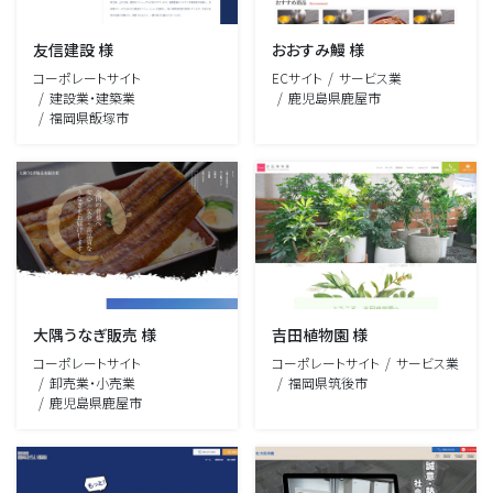
友信建設 様
おおすみ鰻 様
コーポレートサイト
ECサイト
サービス業
建設業・建築業
鹿児島県鹿屋市
福岡県飯塚市
大隅うなぎ販売 様
吉田植物園 様
コーポレートサイト
コーポレートサイト
サービス業
卸売業・小売業
福岡県筑後市
鹿児島県鹿屋市