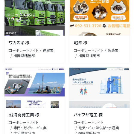
ワカスギ 様
昭幸 様
コーポレートサイト
運輸業
コーポレートサイト
製造業
福岡県糟屋郡
福岡県福岡市
沿海開発工業 様
ハヤブサ電工 様
コーポレートサイト
コーポレートサイト
専門・技術サービス業
電気・ガス・熱供給・水道業
大分県大分市
福岡県飯塚市