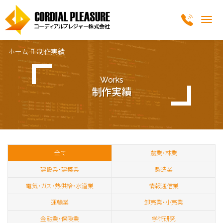
Me
ホーム
制作実績
Works
制作実績
全て
農業・林業
建設業・建築業
製造業
電気・ガス・熱供給・水道業
情報通信業
運輸業
卸売業・小売業
金融業・保険業
学術研究