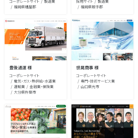
コーポレートサイト
製造業
採用サイト
製造業
福岡県糟屋郡
福岡県鞍手郡
豊後通運 様
世晃商事 様
コーポレートサイト
コーポレートサイト
電気・ガス・熱供給・水道業
専門・技術サービス業
運輸業
金融業・保険業
山口県光市
大分県杵築市