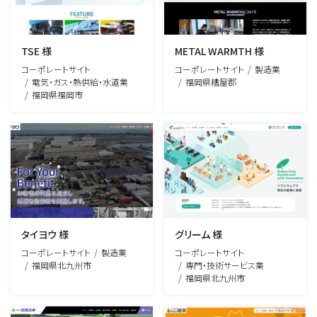
TSE 様
METAL WARMTH 様
コーポレートサイト
コーポレートサイト
製造業
電気・ガス・熱供給・水道業
福岡県糟屋郡
福岡県福岡市
タイヨウ 様
グリーム 様
コーポレートサイト
製造業
コーポレートサイト
福岡県北九州市
専門・技術サービス業
福岡県北九州市