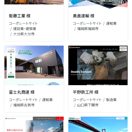
衞藤工業 様
勇進運輸 様
コーポレートサイト
コーポレートサイト
運輸業
建設業・建築業
福岡県福岡市
大分県大分市
富士丸商運 様
平野鉄工所 様
コーポレートサイト
運輸業
コーポレートサイト
製造業
福岡県古賀市
山口県下関市