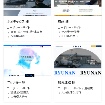
ネオテックス 様
城永 様
コーポレートサイト
コーポレートサイト
電気・ガス・熱供給・水道業
建設業・建築業
福岡県福岡市
山口県周南市
ニッショー 様
龍南運送 様
コーポレートサイト
コーポレートサイト
運輸業
建設業・建築業
大分県津久見市
大分県大分市