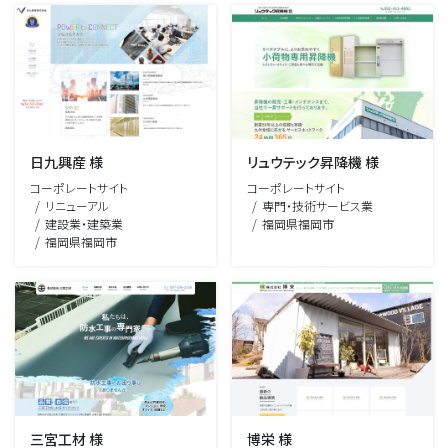
日九興産 様
リュウテック昇降機 様
コーポレートサイト
コーポレートサイト
リニューアル
専門・技術サービス業
建設業・建築業
福岡県福岡市
福岡県福岡市
三宮工材 様
博栄 様