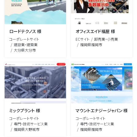
ロードテクノス 様
オフィスエイド福屋 様
コーポレートサイト
ECサイト
卸売業・小売業
建設業・建築業
福岡県福岡市
大分県大分市
ミックプラント 様
マウントエナジージャパン 様
コーポレートサイト
コーポレートサイト
専門・技術サービス業
専門・技術サービス業
福岡県大野城市
福岡県福岡市