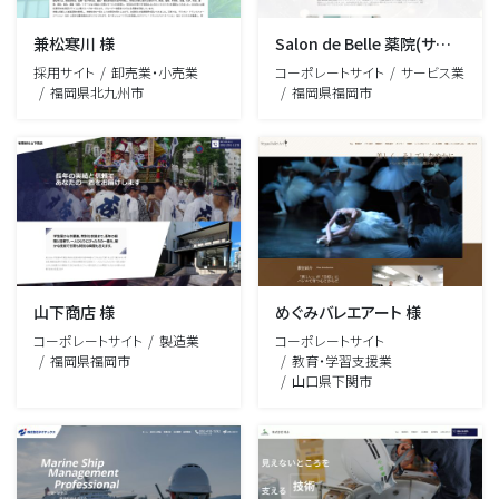
兼松寒川 様
Salon de Belle 薬院(サロンドベル) 様
採用サイト
卸売業・小売業
コーポレートサイト
サービス業
福岡県北九州市
福岡県福岡市
山下商店 様
めぐみバレエアート 様
コーポレートサイト
製造業
コーポレートサイト
福岡県福岡市
教育・学習支援業
山口県下関市