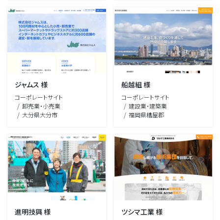
ジャムス 様
船越組 様
コーポレートサイト
コーポレートサイト
卸売業・小売業
建設業・建築業
大分県大分市
福岡県糟屋郡
進明技興 様
ツシマ工業 様