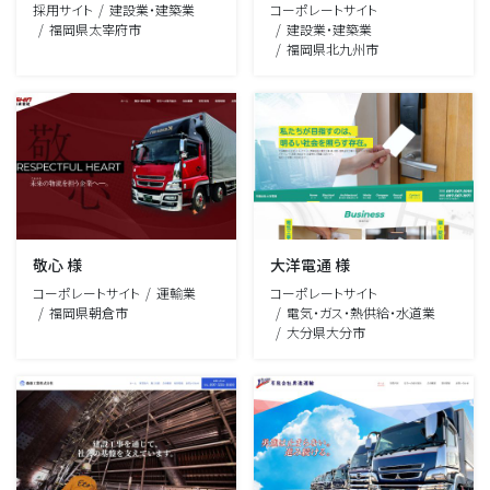
採用サイト
建設業・建築業
コーポレートサイト
福岡県太宰府市
建設業・建築業
福岡県北九州市
敬心 様
大洋電通 様
コーポレートサイト
運輸業
コーポレートサイト
福岡県朝倉市
電気・ガス・熱供給・水道業
大分県大分市