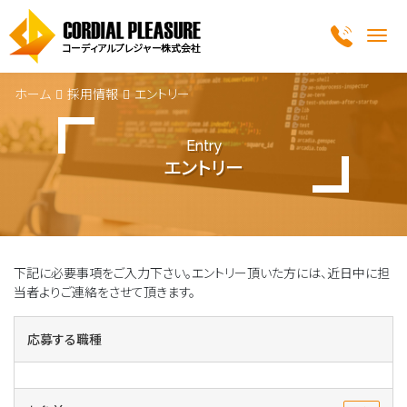
Me
ホーム
採用情報
エントリー
Entry
エントリー
下記に必要事項をご入力下さい。エントリー頂いた方には、近日中に担
当者よりご連絡をさせて頂きます。
応募する職種