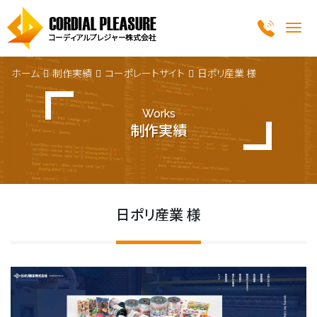
Me
ホーム
制作実績
コーポレートサイト
日ポリ産業 様
Works
制作実績
日ポリ産業 様